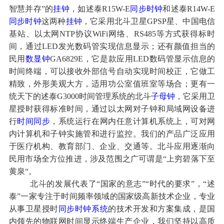
智慧并存”的
挂钟
，如述泰R15W-E
同步时钟
和述泰R14W-E
同步时钟
这两种
挂钟
，它采用北斗卫星GPSP星、中国电信
基站、以太网NTP协议WiFi网络、RS485等方式获得标时
间，通过LED发光数码管实现信息显示；还有颜值担当的
民用
数显钟
GA6829E，它是款应用LED数码管显示信息的
时间终端，可以接收外部信号自动实现时间校正，它做工
精致，外形美观大方，适用功公室值班室等场合；更有一
统天下的述泰G3000时间管理系统的北斗
子母钟
，它采用卫
星授时获得标准时间，通过以太网对子钟和局域网设备进
行
时间同步
，系统运行在网内任意计算机系统上，可对网
内计算机和子钟实施管和进行监控。我们的产品广泛应用
于医疗机构、教育部门、企业、交通等。北斗应用逐渐向
民用市场全方位推进，涉及范围之广可谓是“上穷碧落下至
黄泉“。
北斗的发展代表了“国家的意志”“时代的要求”，“述
泰”一家专注于时间频率领域的国家级高新技术企业，专业
从事卫星授时
同步时钟系统
的技术开发和方案集成，是国
内领先的物联网时间显示终端生产企业，我们坚持以高质