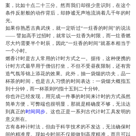
案，比如十点二十三分。然而我们却很少意识到，在这个
条件反射般的动作背后，却静谧无声地流淌着几千年的时
光。
如果你熟悉古典武侠，就一定听过“一炷香的时间”的说法
—— 譬如高手过招时，就常以一炷香为时限，而一炷香燃
尽大约需要半个时辰，因此“一炷香的时间”就基本相当于
一个小时。
燃香计时是古人常用的计时方式之一。据传，这种便携的
计时方式最早用于僧侣打坐，不但不受昼夜限制，还有营
造气氛等锦上添花的效果。此外，抽一袋烟的功夫，品一
杯茶的时间，也是古人习惯的时间表达：一袋烟大概指五
到十分钟，而一杯茶则约指十五到二十分钟。
你也许已经发现，用完成一件事的时间来计时的方式虽然
简单方便，可弊端也很明显，那就是精确度不够，无法达
到真正的
时间同步
。这也正是一系列古代计时工具发明的
意义所在。
古有各种计时法，但由于科学技术的不发达，无法确保时
间的精准度。现如今时间不仅能做到高度精准，而且可以