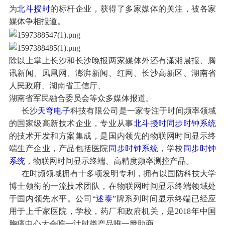
为
北斗授时
的标杆企业，获得了多家媒体的关注，被各家
媒体争相报道。
除以上掌上长沙和长沙晚报
两家媒体外还有潇湘晨报、腾
讯新闻、凤凰网、澎湃新闻、红网、长沙高新区、湖南省
人民政府、湖南省工信厅、
湖南省军民融合委员会等众多媒体报道。
长沙
天穹电子
科技有限公司是一家专注于时间频率领域
的国家级高新技术企业，专业从事
北斗授时
同步时钟系统
的技术开发和方案集成，是国内领先的物联网时间显示终
端生产企业，产品包括医院
同步时钟系统
，学校
同步时钟
系统
，物联网时间显示终端、高精度频率测控产品。
在时频领域拥有十多项发明专利，拥有以国防科技大学
博士领衔的一流技术团队，在物联网时间显示终端领域处
于国内领先水平。公司“
述泰
”牌系列时间显示终端已经应
用于上千家医院，学校，药厂和政府机关，是2018年中国
胸痛中心大会唯一计时类产品唯一赞助商。