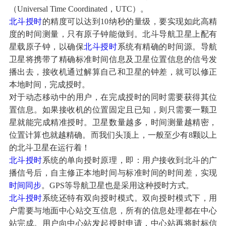
（Universal Time Coordinated，UTC）。
北斗授时
的精度可以达到10纳秒的量级，要实现如此高精
度的时间测量，只有原子钟能做到。北斗导航卫星上配有
星载原子钟，以确保
北斗授时
系统有精确的时间源。导航
卫星将携带了精确标准时间信息及卫星位置信息的信号发
播出去，接收机通过解算自己和卫星的钟差，就可以修正
本地时间，完成授时。
对于动态移动中的用户，在完成授时的同时需要获得其位
置信息。如果接收机的位置固定且已知，则只需要一颗卫
星就能完成精准授时。卫星数量越多，时间测量越精密，
位置计算也就越精确。而我们头顶上，一般至少有8颗以上
的北斗卫星在运行着！
北斗授时
系统的单向授时原理，即：用户接收到北斗的广
播信号后，自主修正本地时间与标准时间的时间差，实现
时间同步
。GPS等导航卫星也是采用这种授时方式。
北斗授时
系统还特有双向授时模式。双向授时模式下，用
户需要与地面中心站交互信息，所有的信息处理都在中心
站完成。用户向中心站发起授时申请，中心站再将时标信