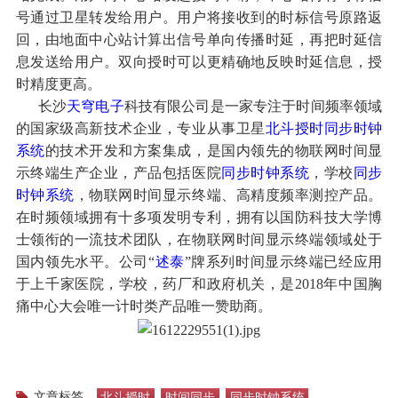
号通过卫星转发给用户。用户将接收到的时标信号原路返
回，由地面中心站计算出信号单向传播时延，再把时延信
息发送给用户。双向授时可以更精确地反映时延信息，授
时精度更高。
长沙
天穹电子
科技有限公司是一家专注于时间频率领域
的国家级高新技术企业，专业从事卫星
北斗授时
同步时钟
系统
的技术开发和方案集成，是国内领先的物联网时间显
示终端生产企业，产品包括医院
同步时钟系统
，学校
同步
时钟系统
，物联网时间显示终端、高精度频率测控产品。
在时频领域拥有十多项发明专利，拥有以国防科技大学博
士领衔的一流技术团队，在物联网时间显示终端领域处于
国内领先水平。公司“
述泰
”牌系列时间显示终端已经应用
于上千家医院，学校，药厂和政府机关，是2018年中国胸
痛中心大会唯一计时类产品唯一赞助商。
文章标签
北斗授时
时间同步
同步时钟系统