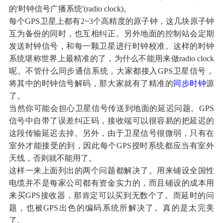
的'时钟信号广播系统'(radio clock)。
每个GPS卫星上都有2~3个高精度的原子钟，这几块原子钟
互为备份的同时，也互相纠正。另外地面的控制站会定期
发送时钟信号，和每一颗卫星进行时钟校准。这样的时钟
系统堪称世界上最精准的了，为什么不能用来做radio clock
呢。不管什么同步通信系统，大家都接入GPS卫星信号，
将其中的时钟信号解码，那大家就有了精准的
同步时钟
源
了。
当然你可能会担心卫星信号传送到地面的延迟问题。GPS
信号中自带了误差纠正码，接收端可以很容易的把延迟的
这段传输延迟去掉。另外，由于卫星信号很微弱，只有在
室外才能接受的到，因此每个GPS授时系统都应当有室外
天线，否则就不能用了。
这样一来上面列出的两个问题都解决了。用来铺设全国性
电缆并不是每家公司都有资金实力的，而且铺设的成本用
来买GPS接收器，那肯定可以买到无数个了。而延时的问
题，也被GPS出色的编码系统所解决了。真的是太完美
了。