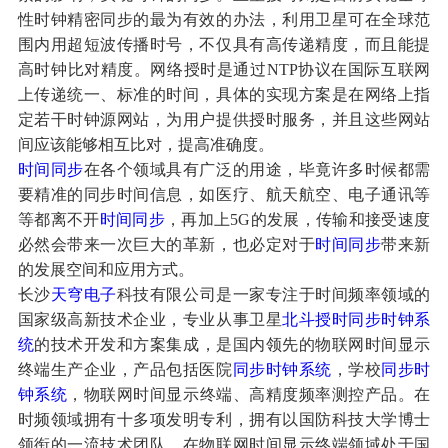
性时钟精密同步的最为有效的办法，利用卫星可在全球范
围内用超短波传播时号，不仅具有高传递精度，而且能提
高时钟比对精度。网络授时是通过NTP协议在国际互联网
上传递统一、标准的时间，具体的实现方案是在网络上指
定若干时钟源网站，为用户提供授时服务，并且这些网站
间应该能够相互比对，提高准确度。
时间同步
在各个领域具有广泛的用途，毕竟许多时候都需
要精准的同步时间信息，如医疗、航天航空、电子通讯等
等都离不开
时间同步
，再加上5G的发展，传输和接受速度
必然会带来一次巨大的革新，也必定对于
时间同步
带来新
的发展空间和应用方式。
长沙
天穹电子
科技有限公司是一家专注于时间频率领域的
国家级高新技术企业，专业从事卫星
北斗授时
同步时钟系
统
的技术开发和方案集成，是国内领先的物联网时间显示
终端生产企业，产品包括医院
同步时钟系统
，学校
同步时
钟系统
，物联网时间显示终端、高精度频率测控产品。在
时频领域拥有十多项发明专利，拥有以国防科技大学博士
领衔的一流技术团队，在物联网时间显示终端领域处于国