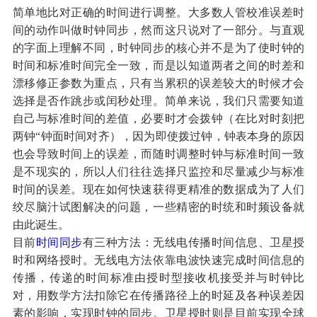
简单地比对正确的时间进行调整。大多数人管校准误差时
间的动作叫做时钟同步，然而这只说对了一部分。与直观
的字面上理解不同，时钟同步的核心并不是为了使时钟的
时间和标准时间完全一致，而是以知道两者之间的时差和
漂移修正参数为重点，只有当累积的误差较大的时候才会
选择是否作跳步或闰秒处理。简单来说，我们只需要知道
自己与标准时间的差值，必要时才会拨钟（在比对时刻把
两钟“钟面时间对齐），因为即使拨过钟，钟表本身的原因
也会导致时间上的误差，而随时调整时钟与标准时间一致
是不现实的，所以人们往往选择只监控和尽量减少与标准
时间的误差。现在如何快速获得更精准的数据成为了人们
绞尽脑汁试图解决的问题，一些精密的时统和时频设备就
由此诞生。
目前
时间同步
有三种方法：无线电传播时间信息、卫星授
时和网络授时。无线电方法依靠电波快速完成时间信息的
传播，传递的时间标准由授时型接收机接受并与时钟比
对，用数学方法扣除它在传播路径上的时延及各种误差因
素的影响，实现时钟的同步。卫星授时则是目前实现全球