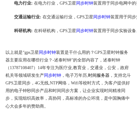
电力行业:
在电力行业，GPS卫星
同步时钟
装置用于同步电网中的
交通运输行业:
在交通运输行业，GPS卫星
同步时钟
装置用于同步
科研机构:
在科研机构，GPS卫星
同步时钟
装置用于同步实验设备
以上就是“gps卫星
同步时钟
装置是干什么用的？GPS卫星时钟服务
器主要应用在哪些行业？-述泰时钟”的全部内容了，述泰时钟
（13787108407）14年专注为医疗业,教育业，交通业，公安，政府
机关等领域研发生产
同步时钟
，电子万年历,
时间服务器
，支持北斗
GPS卫星同步，4G无线,NTP网络，Wifi等校时方式，为客户提供好
用的电子钟秒同步产品和时间同步方案，让企业实现时间精准同
步，实现组织高效率，高协同，高标准的办公环境，是中国胸痛中
心大会多年的赞助商。