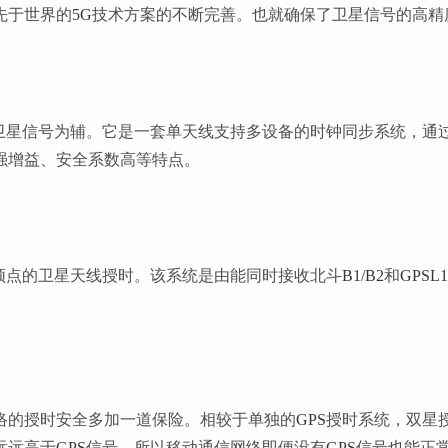
先于世界的
5G
技术方案的不断完善。也就确保了卫星信号的高精
卫星信号为辅。它是一套单天线支持多设备的时钟同步系统，通
强增益、安全系数高等特点。
频点的卫星天线授时。该系统是由能同时接收北斗
B1/B2
和
GPSL1
络的授时安全多加一道保险。相较于单独的
GPS
授时系统，双星
远远高于
GPS
信号，所以移动通信网络即便没有
GPS
信号也能正