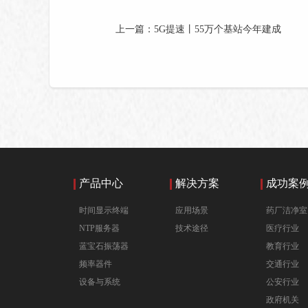
上一篇：5G提速丨55万个基站今年建成
产品中心
解决方案
成功案
时间显示终端
应用场景
药厂洁净室
NTP服务器
技术途径
医疗行业
蓝宝石振荡器
教育行业
频率器件
交通行业
设备与系统
公安行业
政府机关